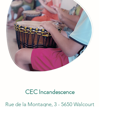
CEC Incandescence
Rue de la Montagne, 3 - 5650 Walcourt
info@cec-incandescence.be
Tél.
0477 503 988
BCE
0847813058