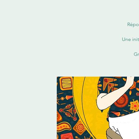
Répon
Une ini
Gr