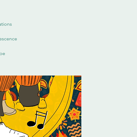
ations
descence
.be