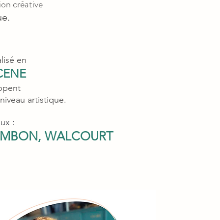
ion créative
ue.
alisé en
SCENE
oppent
niveau artistiq
ue.
ux :
-GAMBON, WALCOURT