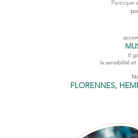
Participer 
po
accom
MUS
Il 
la sensibilité e
No
FLORENNES, HEMP