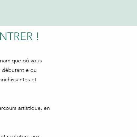
ONTRER !
dynamique où vous
z débutant·e ou
richissantes et
rcours artistique, en
 et sculpture aux