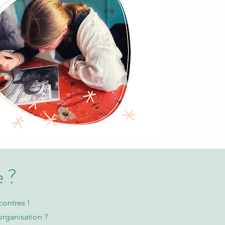
e ?
contres !
rganisation ?